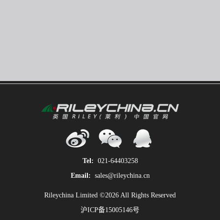
Tel:
021-64403258
Email:
sales@rileychina.cn
Rileychina Limited ©2026 All Rights Reserved
沪ICP备15005146号